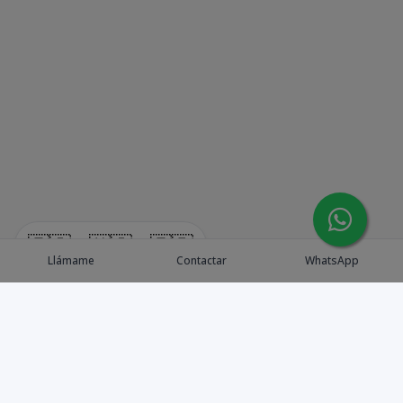
🇪🇸
🇺🇸
🇫🇷
Llámame
Contactar
WhatsApp