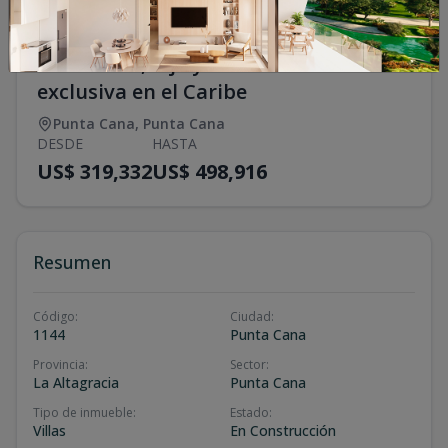
Privacidad, lujo y sofisticación
exclusiva en el Caribe
Punta Cana
,
Punta Cana
DESDE
HASTA
US$ 319,332
US$ 498,916
Resumen
Código
:
Ciudad
:
1144
Punta Cana
Provincia
:
Sector
:
La Altagracia
Punta Cana
Tipo de inmueble
:
Estado
:
Villas
En Construcción