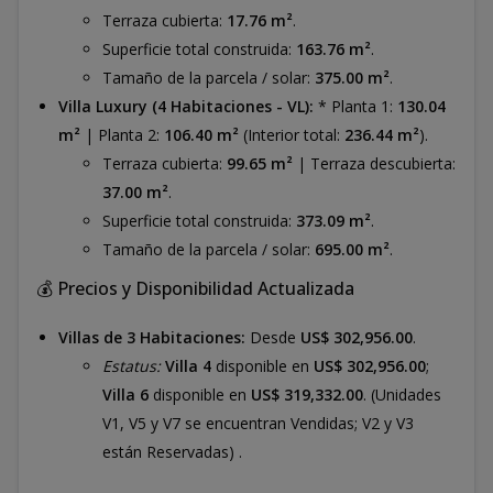
Terraza cubierta:
17.76 m²
.
Superficie total construida:
163.76 m²
.
Tamaño de la parcela / solar:
375.00 m²
.
Villa Luxury (4 Habitaciones - VL):
* Planta 1:
130.04
m²
| Planta 2:
106.40 m²
(Interior total:
236.44 m²
).
Terraza cubierta:
99.65 m²
| Terraza descubierta:
37.00 m²
.
Superficie total construida:
373.09 m²
.
Tamaño de la parcela / solar:
695.00 m²
.
💰 Precios y Disponibilidad Actualizada
Villas de 3 Habitaciones:
Desde
US$ 302,956.00
.
Estatus:
Villa 4
disponible en
US$ 302,956.00
;
Villa 6
disponible en
US$ 319,332.00
. (Unidades
V1, V5 y V7 se encuentran Vendidas; V2 y V3
están Reservadas) .