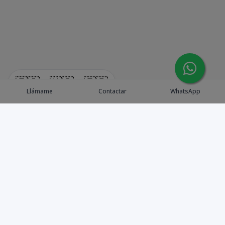
🇪🇸
🇺🇸
🇫🇷
Llámame
Contactar
WhatsApp