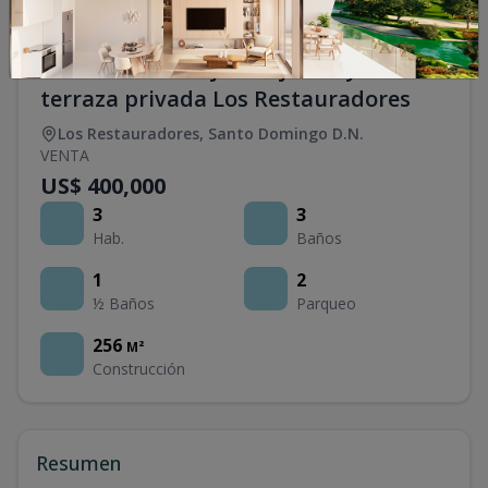
Penthouse de lujo con jacuzzy en
terraza privada Los Restauradores
Los Restauradores
,
Santo Domingo D.N.
VENTA
US$ 400,000
3
3
Hab.
Baños
1
2
½ Baños
Parqueo
256
M²
Construcción
Resumen