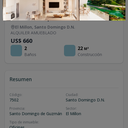
Oficina en alquiler en el Millon
El Millon
,
Santo Domingo D.N.
ALQUILER AMUEBLADO
US$ 660
2
22
M²
Baños
Construcción
Resumen
Código
:
Ciudad
:
7502
Santo Domingo D.N.
Provincia
:
Sector
:
Santo Domingo de Guzmán
El Millon
Tipo de inmueble
:
Oficinas