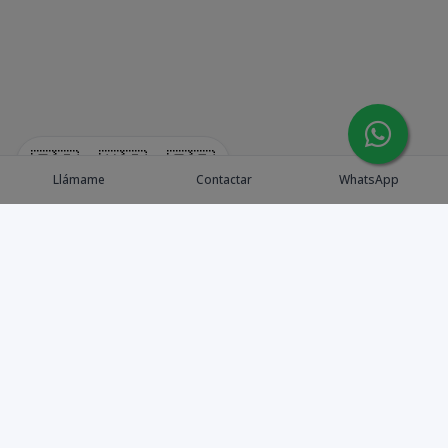
🇪🇸
🇺🇸
🇫🇷
Llámame
Contactar
WhatsApp