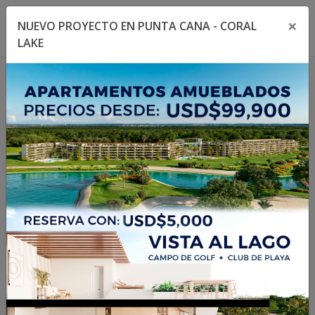
×
NUEVO PROYECTO EN PUNTA CANA - CORAL
Toggle navigation menu
Toggl
LAKE
1
/
15