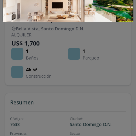
Oficina en Alquiler en Bella Vista
Bella Vista
,
Santo Domingo D.N.
ALQUILER
US$ 1,700
1
1
Baños
Parqueo
46
M²
Construcción
Resumen
Código
:
Ciudad
:
7638
Santo Domingo D.N.
Provincia
:
Sector
: