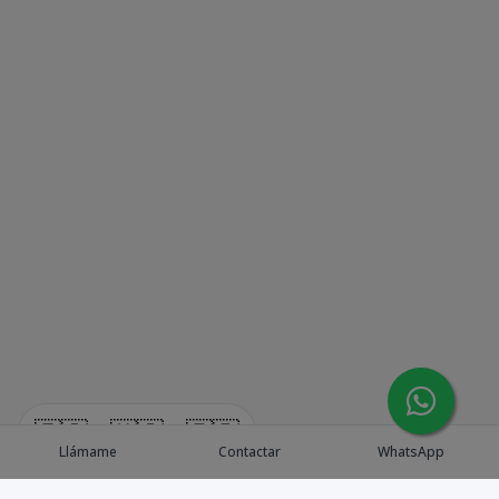
🇪🇸
🇺🇸
🇫🇷
Llámame
Contactar
WhatsApp