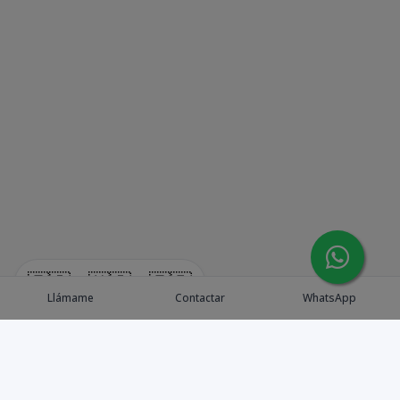
🇪🇸
🇺🇸
🇫🇷
Llámame
Contactar
WhatsApp