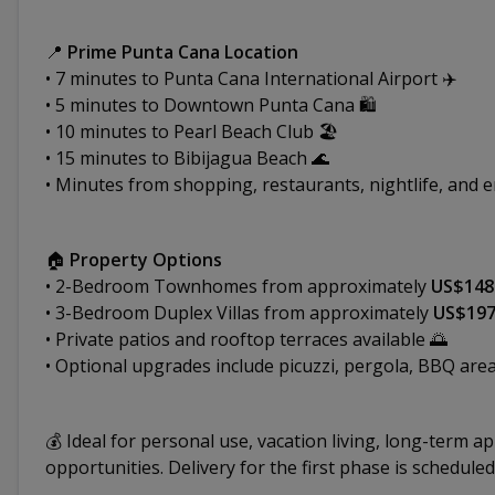
📍
Prime Punta Cana Location
• 7 minutes to Punta Cana International Airport ✈️
• 5 minutes to Downtown Punta Cana 🛍️
• 10 minutes to Pearl Beach Club 🏖️
• 15 minutes to Bibijagua Beach 🌊
• Minutes from shopping, restaurants, nightlife, and 
🏠
Property Options
• 2-Bedroom Townhomes from approximately
US$148
• 3-Bedroom Duplex Villas from approximately
US$19
• Private patios and rooftop terraces available 🌅
• Optional upgrades include picuzzi, pergola, BBQ area
💰 Ideal for personal use, vacation living, long-term a
opportunities. Delivery for the first phase is schedule