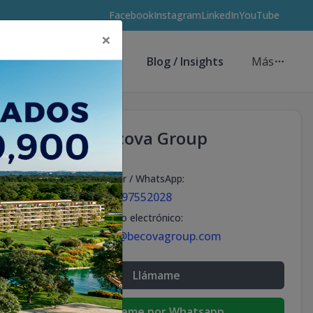
Facebook
Instagram
LinkedIn
YouTube
×
Asesores de Inversión
Blog / Insights
Más
Becova Group
Celular / WhatsApp
:
+18297552028
Correo electrónico
:
info@becovagroup.com
Llámame
Escribeme por Whatsapp