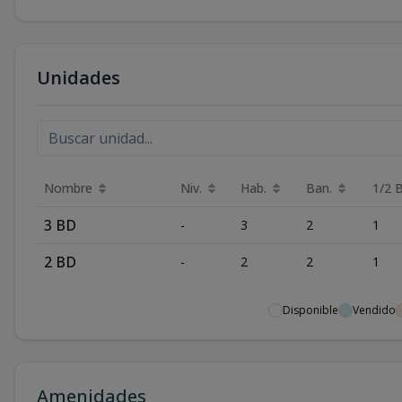
Unidades
Nombre
Niv.
Hab.
Ban.
1/2 
3 BD
-
3
2
1
2 BD
-
2
2
1
Disponible
Vendido
Amenidades