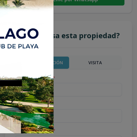
¿Te interesa esta propiedad?
MÁS INFORMACIÓN
VISITA
Nombre completo
*
Teléfono
*
Correo Electrónico
*