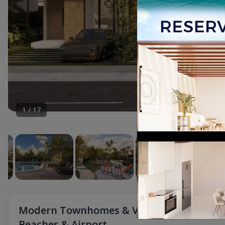
1
/
17
Modern Townhomes & Villas for Sale in 
Beaches & Airport