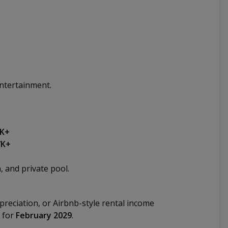
entertainment.
K+
7K+
, and private pool.
ppreciation, or Airbnb-style rental income
d for
February 2029
.