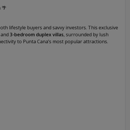
a
🌴
th lifestyle buyers and savvy investors. This exclusive
and
3-bedroom duplex villas
, surrounded by lush
nectivity to Punta Cana’s most popular attractions.