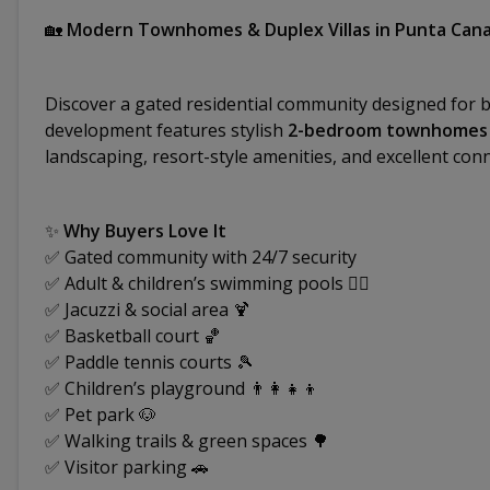
🏡
Modern Townhomes & Duplex Villas in Punta Can
Discover a gated residential community designed for bo
development features stylish
2-bedroom townhomes
landscaping, resort-style amenities, and excellent con
✨
Why Buyers Love It
✅ Gated community with 24/7 security
✅ Adult & children’s swimming pools 🏊‍♂️
✅ Jacuzzi & social area 🍹
✅ Basketball court 🏀
✅ Paddle tennis courts 🎾
✅ Children’s playground 👨‍👩‍👧‍👦
✅ Pet park 🐶
✅ Walking trails & green spaces 🌳
✅ Visitor parking 🚗