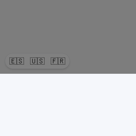
🇪🇸
🇺🇸
🇫🇷