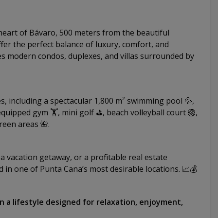
heart of Bávaro, 500 meters from the beautiful
fer the perfect balance of luxury, comfort, and
es modern condos, duplexes, and villas surrounded by
es, including a spectacular 1,800 m² swimming pool 💦,
equipped gym 🏋️, mini golf ⛳, beach volleyball court 🏐,
reen areas 🌺.
 vacation getaway, or a profitable real estate
 in one of Punta Cana’s most desirable locations. 📈💰
 a lifestyle designed for relaxation, enjoyment,