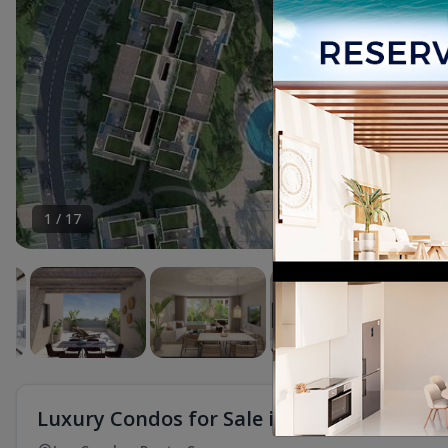
1
/
17
Luxury Condos for Sale in Bávaro, Punta