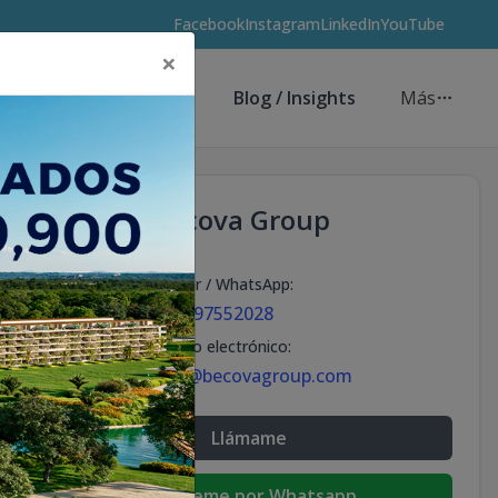
Facebook
Instagram
LinkedIn
YouTube
×
Asesores de Inversión
Blog / Insights
Más
Becova Group
Celular / WhatsApp
:
+18297552028
Correo electrónico
:
info@becovagroup.com
Llámame
Escribeme por Whatsapp