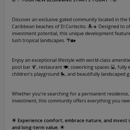
Discover an exclusive gated community located in the 
Caribbean beaches of El Cortecito. 🏝️☀️ Designed to of
investment potential, this unique development featur
lush tropical landscapes. 🌴🏡
Enjoy an exceptional lifestyle with world-class ameniti
pool bar 🍹, restaurant 🍽️, coworking spaces 💻, fully 
children's playground 🎠, and beautifully landscaped g
Whether you're searching for a permanent residence, a
investment, this community offers everything you need
🌟
Experience comfort, embrace nature, and invest in
and long-term value.
🌟