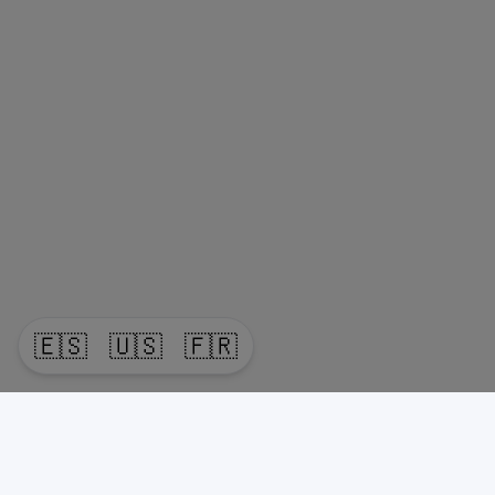
🇪🇸
🇺🇸
🇫🇷