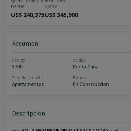
Los Corales
,
Punta Cana
DESDE
HASTA
US$ 240,375
US$ 345,900
Resumen
Código
:
Ciudad
:
1700
Punta Cana
Tipo de inmueble
:
Estado
:
Apartamentos
En Construcción
Descripción
🌿✨
YOUR NEW BEGINNING STARTS TODAY
✨🌿