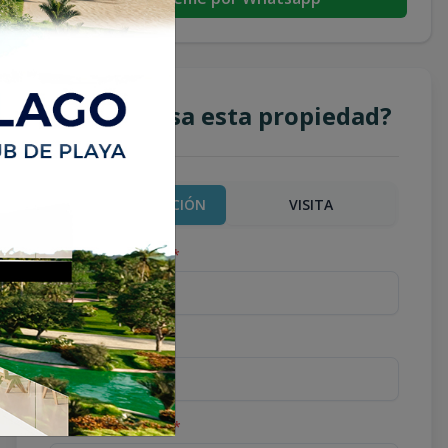
¿Te interesa esta propiedad?
MÁS INFORMACIÓN
VISITA
Nombre completo
*
Teléfono
*
Correo Electrónico
*