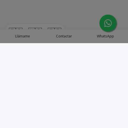
🇪🇸
🇺🇸
🇫🇷
Llámame
Contactar
WhatsApp
Explora Propiedades
Catálogo de Proyectos
Guía de inversión
Asesores de Inversión
Blog / Insights
Golf collection
Nosotros