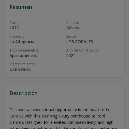
Resumen
Código
:
Ciudad
:
1079
Bávaro
Provincia
:
Sector
:
La Altagracia
LOS CORALES
Tipo de inmueble
:
Año de Construcción
:
Apartamentos
2024
Mantenimiento
:
US$ 290.42
Descripción
Discover an exceptional opportunity in the heart of Los
Corales with this stunning luxury penthouse at Pool
Garden. Designed for elevated Caribbean living and high
return investment potential, this rare two floor penthouse