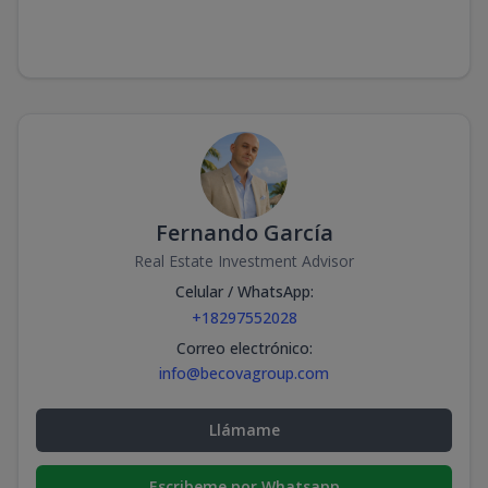
m2
m2
2-3C
83.27
12.85
3
2
2.5
2
83.27
2
2.5
2
m2
m2
2-3D
128.24
13.11
3
3
2.5
2
128.
3
2.5
2
m2
m2
Fernando García
3-1A
Real Estate Investment Advisor
82.37
17.52
1
2
2.5
2
82.37
Celular / WhatsApp
:
2
2.5
2
m2
m2
+18297552028
Correo electrónico
:
3-1B
info@becovagroup.com
125.24
89.08
1
3
2.5
2
125.
3
2.5
2
m2
m2
Llámame
3-1D
126.03
73.34
1
3
2.5
2
126.
Escribeme por Whatsapp