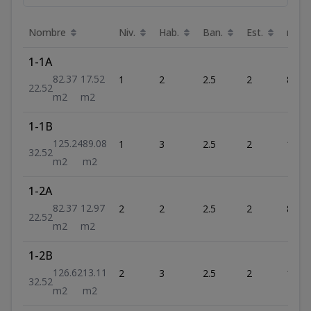
Nombre
Niv.
Hab.
Ban.
Est.
m²
1-1A
82.37
17.52
1
2
2.5
2
82.37
2
2.5
2
m2
m2
1-1B
125.24
89.08
1
3
2.5
2
125.
3
2.5
2
m2
m2
1-2A
82.37
12.97
2
2
2.5
2
82.37
2
2.5
2
m2
m2
1-2B
126.62
13.11
2
3
2.5
2
126.
3
2.5
2
m2
m2