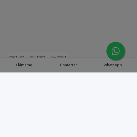
🇪🇸
🇺🇸
🇫🇷
Llámame
Contactar
WhatsApp