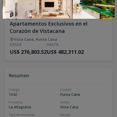
Lujo Inspirado en la Toscana:
Apartamentos Exclusivos en el
Corazón de Vistacana
Vista Cana
,
Punta Cana
DESDE
HASTA
US$ 276,803.52
US$ 482,311.02
Resumen
Código
:
Ciudad
:
1042
Punta Cana
Provincia
:
Sector
:
La Altagracia
Vista Cana
Tipo de inmueble
:
Estado
: