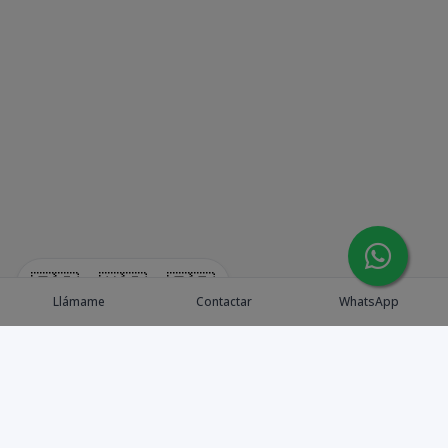
🇪🇸
🇺🇸
🇫🇷
Llámame
Contactar
WhatsApp