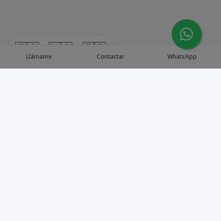
🇪🇸
🇺🇸
🇫🇷
Llámame
Contactar
WhatsApp
Explora Propiedades
Catálogo de Proyectos
Guía de inversión
Asesores de Inversión
Blog / Insights
Golf collection
Nosotros
Contacto