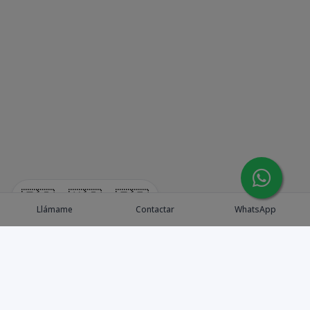
🇪🇸
🇺🇸
🇫🇷
Llámame
Contactar
WhatsApp