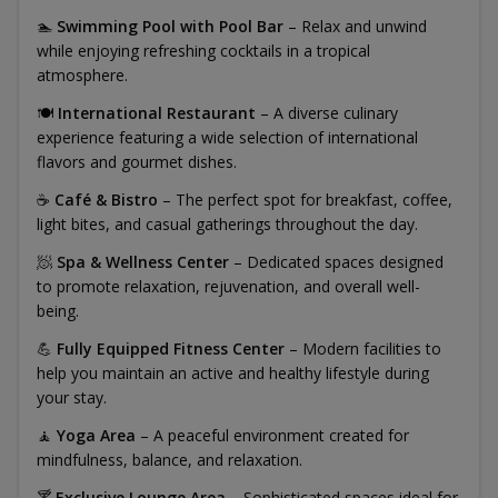
🏊
Swimming Pool with Pool Bar
– Relax and unwind
while enjoying refreshing cocktails in a tropical
atmosphere.
🍽️
International Restaurant
– A diverse culinary
experience featuring a wide selection of international
flavors and gourmet dishes.
☕
Café & Bistro
– The perfect spot for breakfast, coffee,
light bites, and casual gatherings throughout the day.
🧖
Spa & Wellness Center
– Dedicated spaces designed
to promote relaxation, rejuvenation, and overall well-
being.
💪
Fully Equipped Fitness Center
– Modern facilities to
help you maintain an active and healthy lifestyle during
your stay.
🧘
Yoga Area
– A peaceful environment created for
mindfulness, balance, and relaxation.
🍸
Exclusive Lounge Area
– Sophisticated spaces ideal for