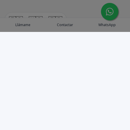
🇪🇸
🇺🇸
🇫🇷
Llámame
Contactar
WhatsApp
Explora Propiedades
Catálogo de Proyectos
Guía de inversión
Asesores de Inversión
Blog / Insights
Golf collection
Nosotros
Contacto