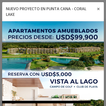
×
NUEVO PROYECTO EN PUNTA CANA - CORAL
Toggle navigation menu
Toggl
LAKE
1
/
9