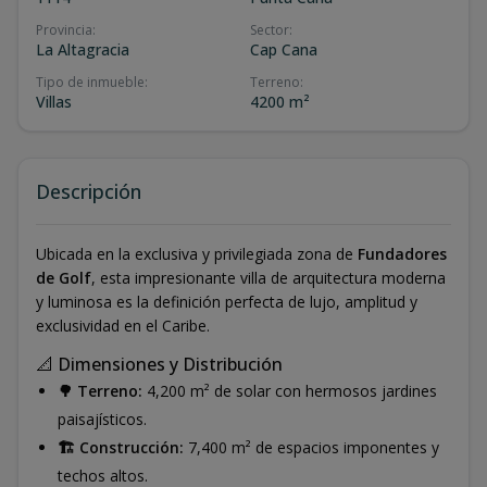
Provincia
:
Sector
:
La Altagracia
Cap Cana
Tipo de inmueble
:
Terreno
:
Villas
4200 m²
Descripción
Ubicada en la exclusiva y privilegiada zona de
Fundadores
de Golf
, esta impresionante villa de arquitectura moderna
y luminosa es la definición perfecta de lujo, amplitud y
exclusividad en el Caribe.
📐 Dimensiones y Distribución
🌳 Terreno:
4,200 m² de solar con hermosos jardines
paisajísticos.
🏗️ Construcción:
7,400 m² de espacios imponentes y
techos altos.