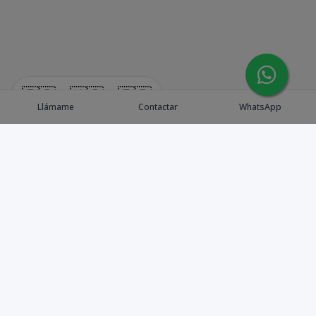
🇪🇸
🇺🇸
🇫🇷
Llámame
Contactar
WhatsApp
Explora Propiedades
Catálogo de Proyectos
Guía de inversión