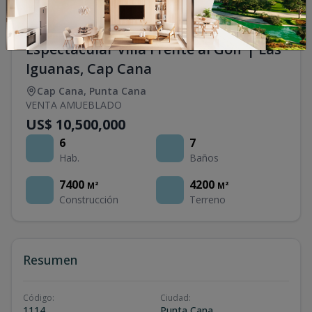
Espectacular Villa Frente al Golf | Las
Iguanas, Cap Cana
Cap Cana
,
Punta Cana
VENTA AMUEBLADO
US$ 10,500,000
6
7
Hab.
Baños
7400
4200
M²
M²
Construcción
Terreno
Resumen
Código
:
Ciudad
:
1114
Punta Cana