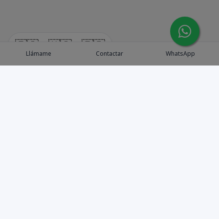
🇪🇸
🇺🇸
🇫🇷
Llámame
Contactar
WhatsApp
Explora Propiedades
Catálogo de Proyectos
Guía de inversión
Asesores de Inversión
Blog / Insights
Golf collection
Nosotros
Contacto