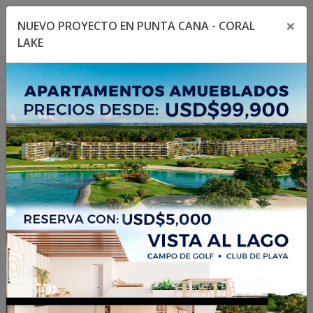
×
NUEVO PROYECTO EN PUNTA CANA - CORAL
Toggle navigation menu
Toggl
LAKE
1
/
9