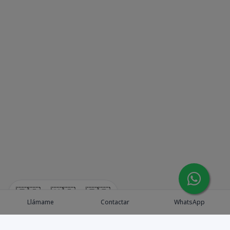
🇪🇸
🇺🇸
🇫🇷
Llámame
Contactar
WhatsApp