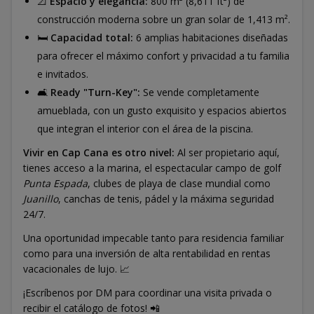
📐
Espacio y elegancia:
800 m² (8,611 ft²) de
construcción moderna sobre un gran solar de 1,413 m².
🛏️
Capacidad total:
6 amplias habitaciones diseñadas
para ofrecer el máximo confort y privacidad a tu familia
e invitados.
🛋️
Ready "Turn-Key":
Se vende completamente
amueblada, con un gusto exquisito y espacios abiertos
que integran el interior con el área de la piscina.
Vivir en Cap Cana es otro nivel:
Al ser propietario aquí,
tienes acceso a la marina, el espectacular campo de golf
Punta Espada
, clubes de playa de clase mundial como
Juanillo
, canchas de tenis, pádel y la máxima seguridad
24/7.
Una oportunidad impecable tanto para residencia familiar
como para una inversión de alta rentabilidad en rentas
vacacionales de lujo. 📈
¡Escríbenos por DM para coordinar una visita privada o
recibir el catálogo de fotos! 📲