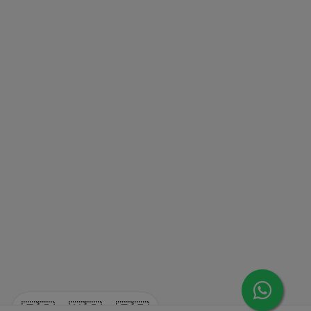
🇪🇸
🇺🇸
🇫🇷