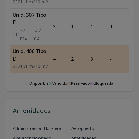
2
2
2
111
m2
10
m2
Unid. 307 Tipo
E
3
1
1
1
1
77
13.7
1
1
1
m2
m2
Unid. 406 Tipo
D
4
2
3
-
2
2
3
2
151
m2
10
m2
Disponible
Vendido
Reservado
Bloqueada
Amenidades
Administración Hotelera
Aeropuerto
Aire acondicionado
Amenidades