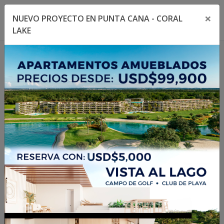
×
NUEVO PROYECTO EN PUNTA CANA - CORAL
Toggle navigation menu
Toggl
LAKE
1
/
18