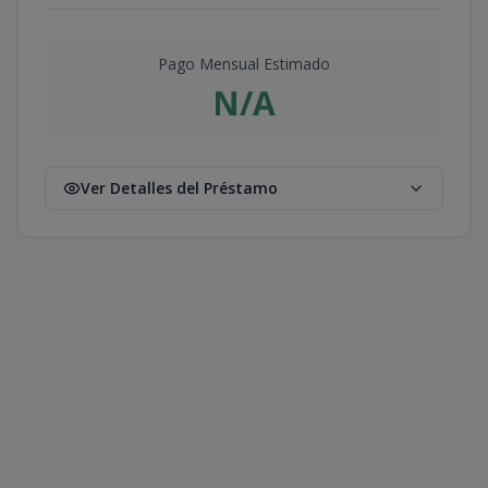
ED. 1 UND-307
TIPO B
3
1
1
-
35.6
Pago Mensual Estimado
1
1
35.6
m2
9.4
m2
N/A
ED. 1 UND-308
TIPO A
3
1
1
1
52.8
52.8
16.4
1
1
Ver Detalles del Préstamo
m2
m2
ED. 1 UND-308
TIPO B
3
1
1
-
35.6
1
1
35.6
m2
9.4
m2
ED. 1 UND-401
TIPO A
4
1
1
1
52.8
52.8
16.4
1
1
m2
m2
ED. 1 UND-401