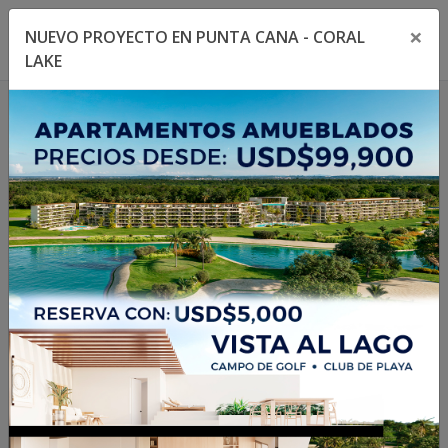
×
NUEVO PROYECTO EN PUNTA CANA - CORAL
Toggle navigation menu
Toggl
LAKE
1
/
13