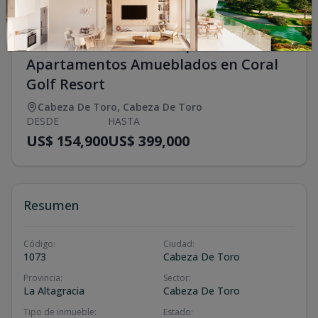
Coral Lake Residences |
Apartamentos Amueblados en Coral
Golf Resort
Cabeza De Toro
,
Cabeza De Toro
DESDE
HASTA
US$ 154,900
US$ 399,000
Resumen
Código
:
Ciudad
:
1073
Cabeza De Toro
Provincia
:
Sector
:
La Altagracia
Cabeza De Toro
Tipo de inmueble
:
Estado
: