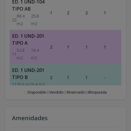
ED. 1 UND-104
TIPO AB
1
2
2
1
88.4
88.4
25.8
2
2
m2
m2
ED. 1 UND-201
TIPO A
2
1
1
1
52.8
52.8
16.4
1
1
m2
m2
ED. 1 UND-201
TIPO B
2
1
1
-
35.6
1
1
35.6
m2
9.4
m2
Disponible
Vendido
Reservado
Bloqueada
ED. 1 UND-202
TIPO A
2
1
1
1
52.8
52.8
16.4
1
1
Amenidades
m2
m2