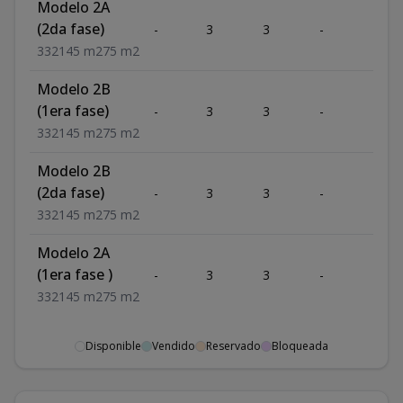
Modelo 2A
(2da fase)
-
3
3
-
2
3
3
2
145
m2
75
m2
Modelo 2B
(1era fase)
-
3
3
-
2
3
3
2
145
m2
75
m2
Modelo 2B
(2da fase)
-
3
3
-
2
3
3
2
145
m2
75
m2
Modelo 2A
(1era fase )
-
3
3
-
2
3
3
2
145
m2
75
m2
Disponible
Vendido
Reservado
Bloqueada