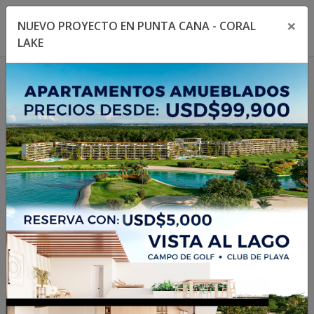
×
NUEVO PROYECTO EN PUNTA CANA - CORAL
Toggle navigation menu
Toggl
LAKE
1
/
9