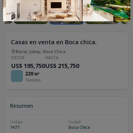
Casas en venta en Boca chica.
Batey Jubey
,
Boca Chica
DESDE
HASTA
US$ 195,750
US$ 215,750
220
M²
Terreno
Resumen
Código
:
Ciudad
:
7477
Boca Chica