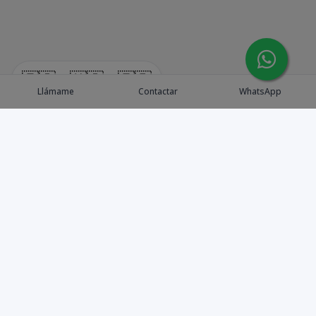
🇪🇸
🇺🇸
🇫🇷
Llámame
Contactar
WhatsApp
Explora Propiedades
Catálogo de Proyectos
Guía de inversión
Asesores de Inversión
Blog / Insights
Golf collection
Nosotros