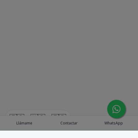
🇪🇸
🇺🇸
🇫🇷
Llámame
Contactar
WhatsApp