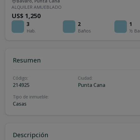
Bávaro
,
Punta Cana
ALQUILER AMUEBLADO
US$ 1,250
3
2
1
Hab.
Baños
½ Ba
Resumen
Código
:
Ciudad
:
214925
Punta Cana
Tipo de inmueble
:
Casas
Descripción