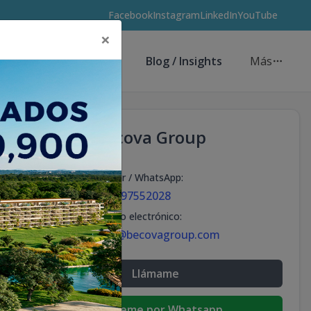
Facebook
Instagram
LinkedIn
YouTube
×
Asesores de Inversión
Blog / Insights
Más
Becova Group
Celular / WhatsApp
:
+18297552028
Correo electrónico
:
info@becovagroup.com
Llámame
Escribeme por Whatsapp