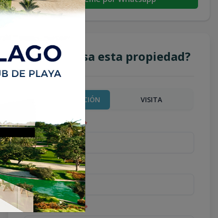
¿Te interesa esta propiedad?
MÁS INFORMACIÓN
VISITA
Nombre completo
*
Teléfono
*
Correo Electrónico
*