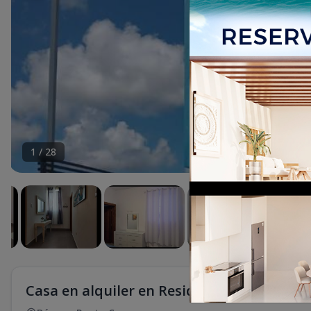
1
/
28
Casa en alquiler en Residencial Caribbean