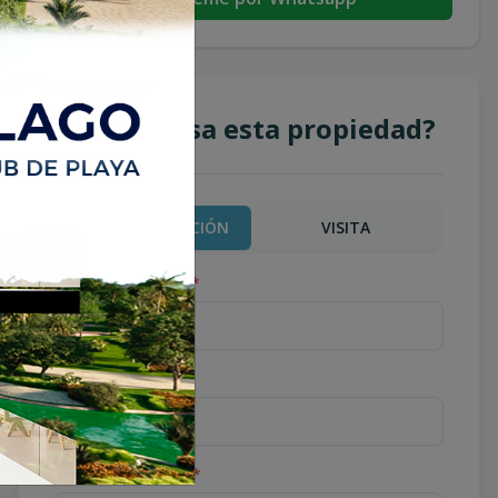
¿Te interesa esta propiedad?
MÁS INFORMACIÓN
VISITA
Nombre completo
*
Teléfono
*
Correo Electrónico
*