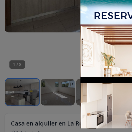
1
/
8
Casa en alquiler en La Romana (La Caleta)