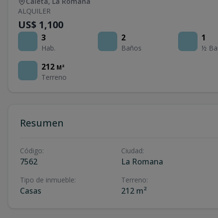
Caleta
,
La Romana
ALQUILER
US$ 1,100
3
2
1
Hab.
Baños
½ Ba
212
M²
Terreno
Resumen
Código
:
Ciudad
:
7562
La Romana
Tipo de inmueble
:
Terreno
:
Casas
212 m²