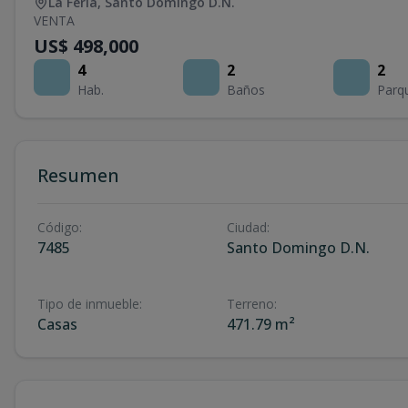
La Feria
,
Santo Domingo D.N.
VENTA
US$ 498,000
4
2
2
Hab.
Baños
Parq
Resumen
Código
:
Ciudad
:
7485
Santo Domingo D.N.
Tipo de inmueble
:
Terreno
:
Casas
471.79 m²