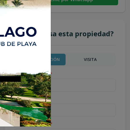
¿Te interesa esta propiedad?
MÁS INFORMACIÓN
VISITA
Nombre completo
*
Teléfono
*
Correo Electrónico
*