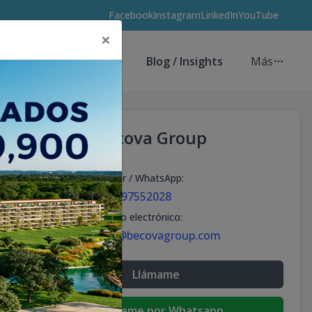
Facebook
Instagram
LinkedIn
YouTube
×
Asesores de Inversión
Blog / Insights
Más
Becova Group
Celular / WhatsApp
:
+18297552028
Correo electrónico
:
info@becovagroup.com
Llámame
Escribeme por Whatsapp