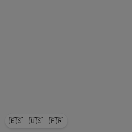
🇪🇸
🇺🇸
🇫🇷