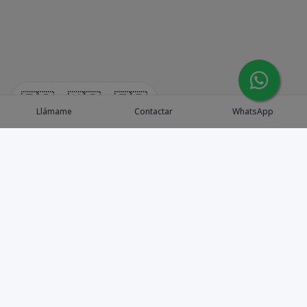
🇪🇸
🇺🇸
🇫🇷
Llámame
Contactar
WhatsApp
Explora Propiedades
Catálogo de Proyectos
Guía de inversión