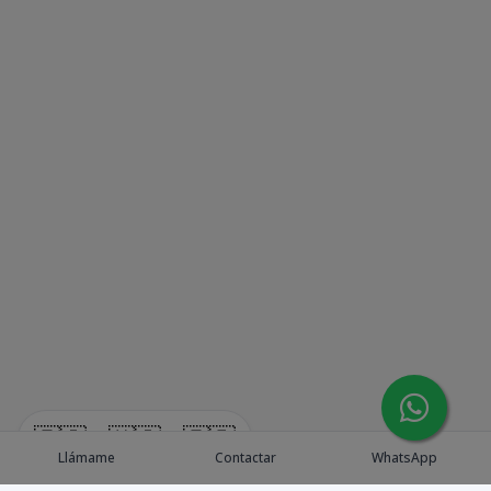
🇪🇸
🇺🇸
🇫🇷
Llámame
Contactar
WhatsApp