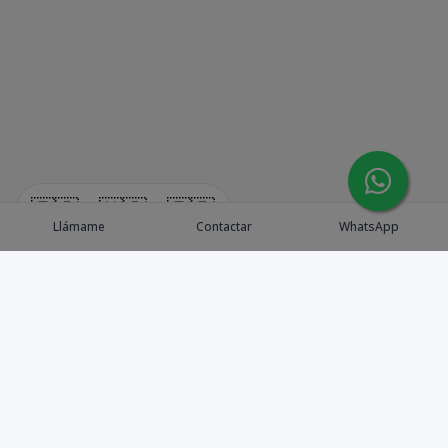
🇪🇸
🇺🇸
🇫🇷
Llámame
Contactar
WhatsApp