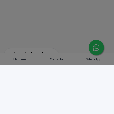
🇪🇸
🇺🇸
🇫🇷
Llámame
Contactar
WhatsApp