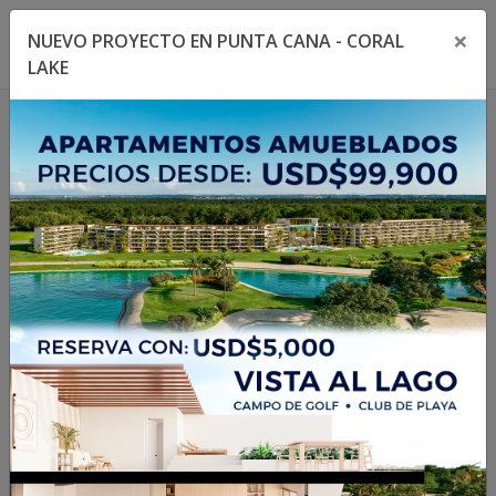
×
NUEVO PROYECTO EN PUNTA CANA - CORAL
Toggle navigation menu
Toggl
LAKE
1
/
31