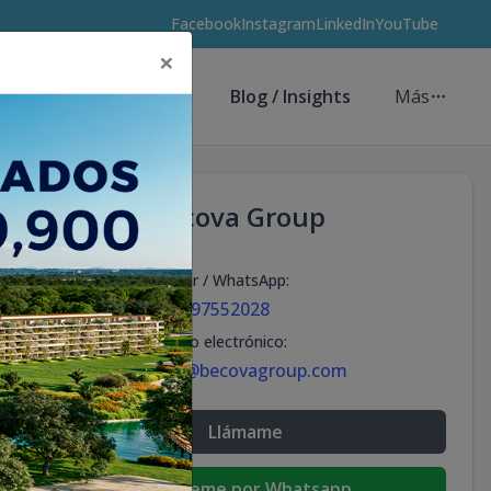
Facebook
Instagram
LinkedIn
YouTube
×
Asesores de Inversión
Blog / Insights
Más
Becova Group
Celular / WhatsApp
:
+18297552028
Correo electrónico
:
info@becovagroup.com
Llámame
Escribeme por Whatsapp