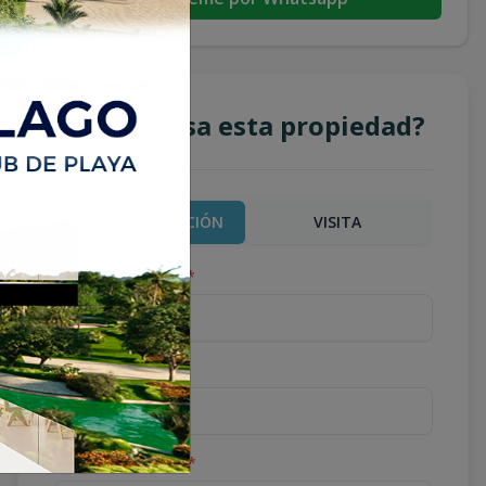
¿Te interesa esta propiedad?
MÁS INFORMACIÓN
VISITA
Nombre completo
*
Teléfono
*
Correo Electrónico
*