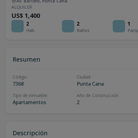
Av. Barceló
,
Punta Cana
ALQUILER
US$ 1,400
2
2
1
Hab.
Baños
Parq
Resumen
Código
:
Ciudad
:
7368
Punta Cana
Tipo de inmueble
:
Año de Construcción
:
Apartamentos
2
Descripción