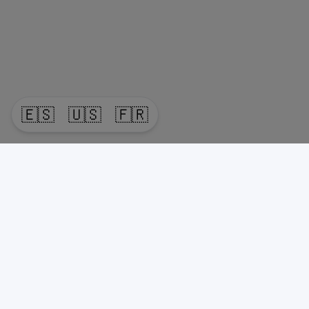
🇪🇸
🇺🇸
🇫🇷