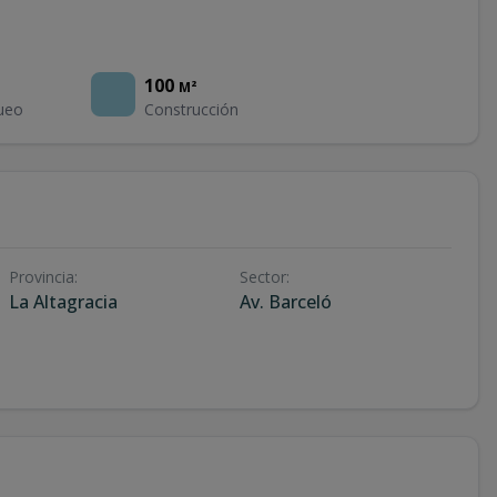
100
M²
ueo
Construcción
Provincia
:
Sector
:
La Altagracia
Av. Barceló