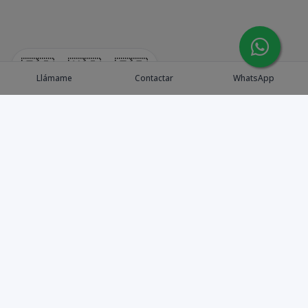
🇪🇸
🇺🇸
🇫🇷
Llámame
Contactar
WhatsApp
Explora Propiedades
Catálogo de Proyectos
Guía de inversión
Asesores de Inversión
Blog / Insights
Golf collection
Nosotros
Contacto