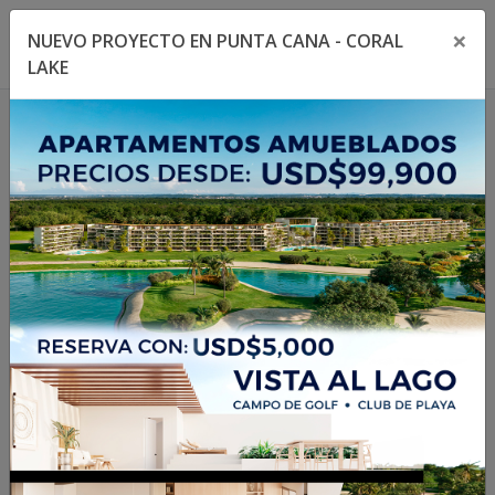
×
NUEVO PROYECTO EN PUNTA CANA - CORAL
Toggle navigation menu
Toggl
LAKE
1
/
24