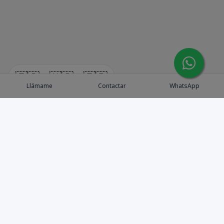
🇪🇸
🇺🇸
🇫🇷
Llámame
Contactar
WhatsApp
Explora Propiedades
Catálogo de Proyectos
Guía de inversión