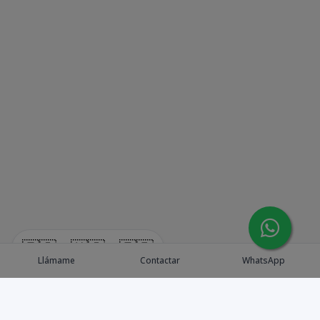
🇪🇸
🇺🇸
🇫🇷
Llámame
Contactar
WhatsApp