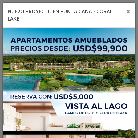
×
NUEVO PROYECTO EN PUNTA CANA - CORAL
Toggle navigation menu
Toggl
LAKE
1
/
7