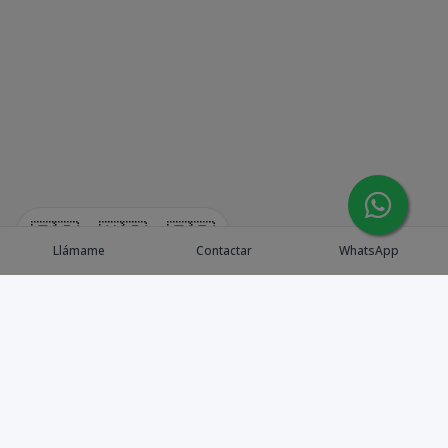
🇪🇸
🇺🇸
🇫🇷
Llámame
Contactar
WhatsApp