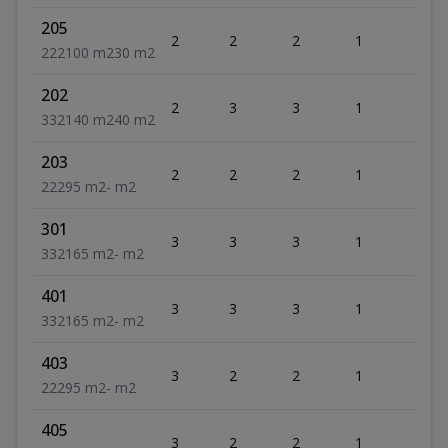
205
2
2
2
1
2
2
2
2
100
m2
30
m2
202
2
3
3
1
2
3
3
2
140
m2
40
m2
203
2
2
2
1
2
2
2
2
95
m2
-
m2
301
3
3
3
1
2
3
3
2
165
m2
-
m2
401
3
3
3
1
2
3
3
2
165
m2
-
m2
403
3
2
2
1
2
2
2
2
95
m2
-
m2
405
3
2
2
1
2