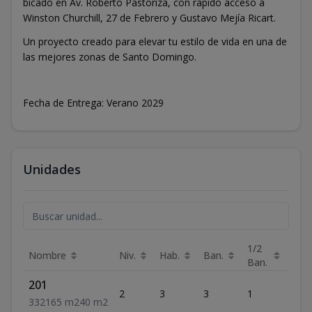
bicado en Av. Roberto Pastoriza, con rápido acceso a
Winston Churchill, 27 de Febrero y Gustavo Mejía Ricart.
Un proyecto creado para elevar tu estilo de vida en una de
las mejores zonas de Santo Domingo.
Fecha de Entrega: Verano 2029
Unidades
1/2
Nombre
Niv.
Hab.
Ban.
Est.
Ban.
201
2
3
3
1
2
3
3
2
165
m2
40
m2