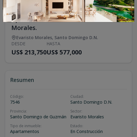
Apartamentos en venta en Evaristo
Morales.
Evaristo Morales
,
Santo Domingo D.N.
DESDE
HASTA
US$ 213,750
US$ 577,000
Resumen
Código
:
Ciudad
:
7546
Santo Domingo D.N.
Provincia
:
Sector
:
Santo Domingo de Guzmán
Evaristo Morales
Tipo de inmueble
:
Estado
:
Apartamentos
En Construcción