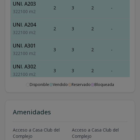
UNI. A203
2
3
2
-
2
3
2
2
100
m2
UNI. A204
2
3
2
-
2
3
2
2
100
m2
UNI. A301
3
3
2
-
2
3
2
2
100
m2
UNI. A302
3
3
2
-
2
3
2
2
100
m2
Disponible
Vendido
Reservado
Bloqueada
UNI. A303
3
3
2
-
2
3
2
2
100
m2
UNI. A304
Amenidades
3
3
2
-
2
3
2
2
100
m2
UNI. A401
Acceso a Casa Club del
Acceso a Casa Club del
4
3
2
-
2
Complejo
Complejo
3
2
2
100
m2