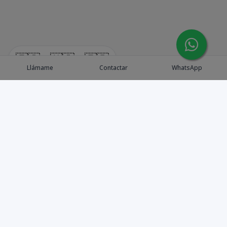
🇪🇸
🇺🇸
🇫🇷
Llámame
Contactar
WhatsApp
Explora Propiedades
Catálogo de Proyectos
Guía de inversión
Asesores de Inversión
Blog / Insights
Golf collection
Nosotros