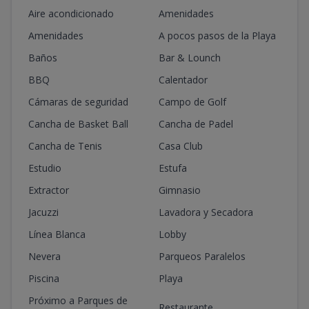
Aire acondicionado
Amenidades
UNI. A402
4
3
2
-
2
Amenidades
A pocos pasos de la Playa
3
2
2
100
m2
Baños
Bar & Lounch
UNI. A403
4
3
2
-
2
BBQ
Calentador
3
2
2
100
m2
Cámaras de seguridad
Campo de Golf
UNI. A404
Cancha de Basket Ball
4
3
Cancha de Padel
2
-
2
3
2
2
100
m2
Cancha de Tenis
Casa Club
UNI. B101
Estudio
Estufa
1
2
1
1
1
2
1
1
70
m2
Extractor
Gimnasio
UNI. B102
Jacuzzi
Lavadora y Secadora
1
2
1
-
1
2
1
1
70
m2
Línea Blanca
Lobby
UNI. B103
Nevera
Parqueos Paralelos
1
2
1
-
1
2
1
1
70
m2
Piscina
Playa
UNI. B104
Próximo a Parques de
Restaurante
1
2
1
-
1