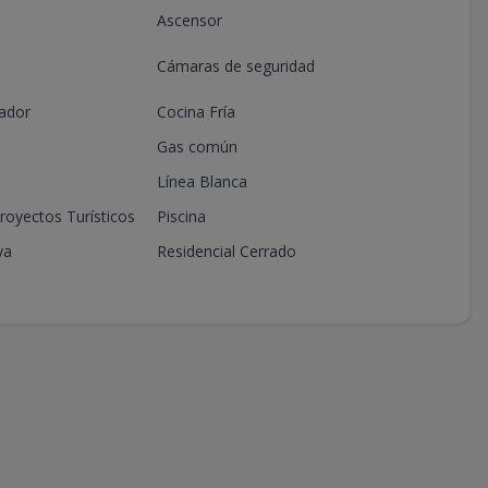
Ascensor
41.04
11.31
US$ 107,500
Disponible
Cámaras de seguridad
76.91
28.35
US$ 205,500
Disponible
ador
Cocina Fría
77.06
28.35
US$ 206,000
Disponible
Gas común
47.03
10.86
US$ 119,000
Disponible
Línea Blanca
47.03
10.86
US$ 119,000
Disponible
royectos Turísticos
Piscina
-
-
-
Disponible
ya
Residencial Cerrado
92.17
31.24
US$ 222,000
Disponible