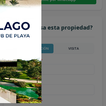
¿Te interesa esta propiedad?
MÁS INFORMACIÓN
VISITA
Nombre completo
*
Teléfono
*
Correo Electrónico
*