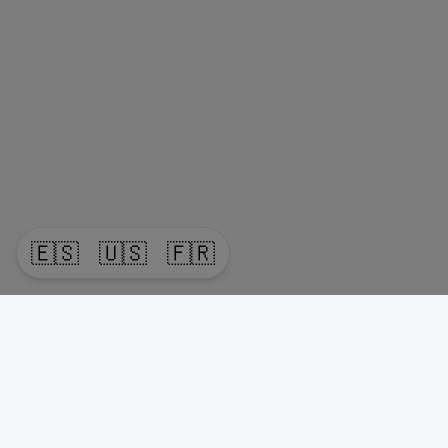
🇪🇸
🇺🇸
🇫🇷