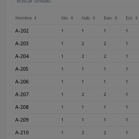
Nombre
Niv.
Hab.
Ban.
Est.
A-202
1
1
1
1
A-203
1
2
2
1
A-204
1
2
2
1
A-205
1
1
1
1
A-206
1
1
1
1
A-207
1
2
2
1
A-208
1
1
1
1
A-209
1
1
1
1
A-210
1
2
2
1