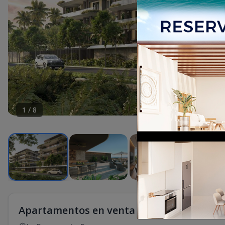
1
/
8
Apartamentos en venta en bayahibe