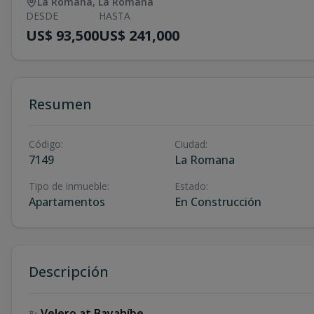
La Romana
,
La Romana
DESDE
HASTA
US$ 93,500
US$ 241,000
Resumen
Código
:
Ciudad
:
7149
La Romana
Tipo de inmueble
:
Estado
:
Apartamentos
En Construcción
Descripción
✨
Velero at Bayahíbe