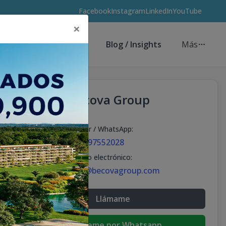
Facebook
Instagram
LinkedIn
YouTube
×
Asesores de Inversión
Blog / Insights
Más
Becova Group
Celular / WhatsApp
:
+18297552028
Correo electrónico
:
info@becovagroup.com
Llámame
Escribeme por Whatsapp