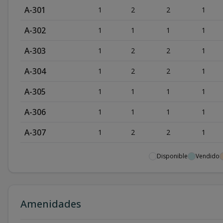
A-301
1
2
2
1
A-302
1
1
1
1
A-303
1
2
2
1
A-304
1
2
2
1
A-305
1
1
1
1
A-306
1
1
1
1
A-307
1
2
2
1
A-308
1
1
1
1
Disponible
Vendido
A-309
1
1
1
1
A-310
1
2
2
1
Amenidades
A-401
1
2
2
1