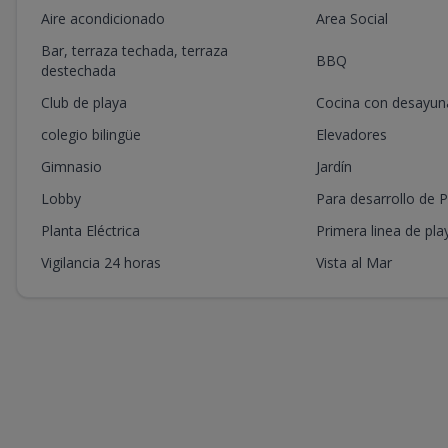
Aire acondicionado
Area Social
A-402
1
1
1
1
Bar, terraza techada, terraza
BBQ
A-403
1
2
2
1
destechada
Club de playa
Cocina con desayun
A-404
1
2
2
1
colegio bilingüe
Elevadores
A-405
1
1
1
1
Gimnasio
Jardín
A-406
1
1
1
1
Lobby
Para desarrollo de P
A-407
1
-
-
-
Planta Eléctrica
Primera linea de pla
Vigilancia 24 horas
Vista al Mar
A-201
1
2
2
1