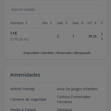
Nombre
Niv.
Hab.
Ban.
m²
Preci
1+E
US$
-
2
1
79.39
120,0
2
1
79.39
m2
Disponible
Vendido
Reservado
Bloqueada
Amenidades
AirBnB Friendly
Area De Juegos Infantiles
Centros Comerciales
Cámaras de seguridad
Cercanos
Frente A Parque
Gimnasio