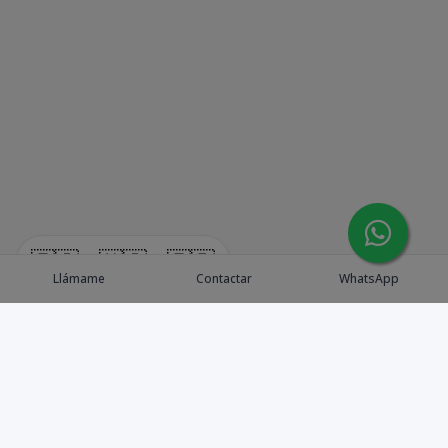
🇪🇸
🇺🇸
🇫🇷
Llámame
Contactar
WhatsApp