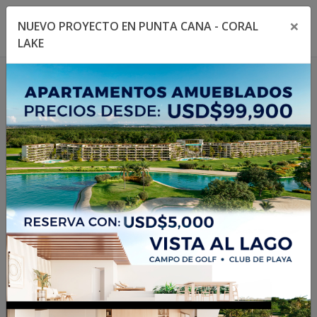
×
NUEVO PROYECTO EN PUNTA CANA - CORAL
Toggle navigation menu
Toggl
LAKE
1
/
8