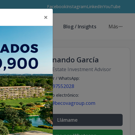
Facebook
Instagram
LinkedIn
YouTube
×
Asesores de Inversión
Blog / Insights
Más
Fernando García
Real Estate Investment Advisor
Celular / WhatsApp
:
+18297552028
Correo electrónico
:
info@becovagroup.com
Llámame