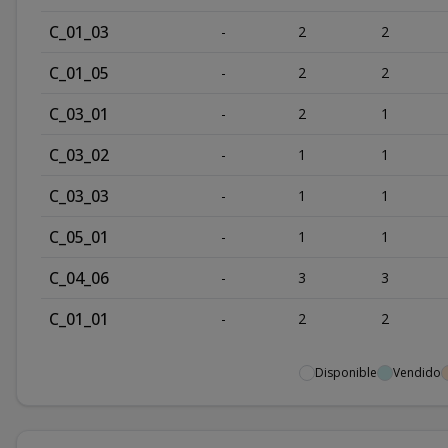
C_01_03
-
2
2
C_01_05
-
2
2
C_03_01
-
2
1
C_03_02
-
1
1
C_03_03
-
1
1
C_05_01
-
1
1
C_04_06
-
3
3
C_01_01
-
2
2
Disponible
Vendido