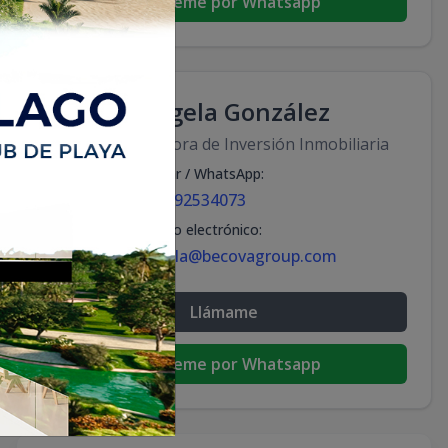
Escribeme por Whatsapp
Ángela González
Asesora de Inversión Inmobiliaria
Celular / WhatsApp
:
+18092534073
Correo electrónico
:
angela@becovagroup.com
Llámame
Escribeme por Whatsapp