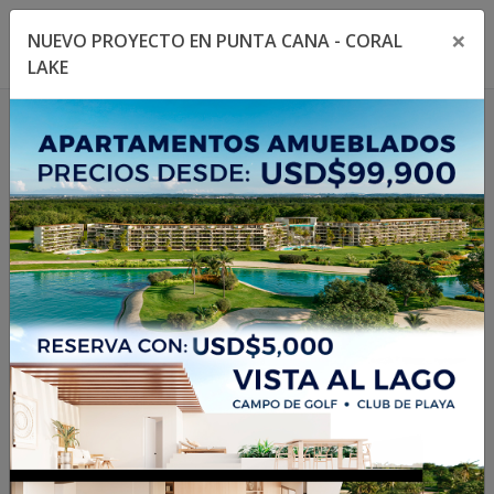
×
NUEVO PROYECTO EN PUNTA CANA - CORAL
Toggle navigation menu
Toggl
LAKE
1
/
10