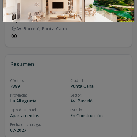
Apartamento en venta en Punta cana
Av. Barceló
,
Punta Cana
0
0
Resumen
Código
:
Ciudad
:
7389
Punta Cana
Provincia
:
Sector
:
La Altagracia
Av. Barceló
Tipo de inmueble
:
Estado
:
Apartamentos
En Construcción
Fecha de entrega
:
07-2027