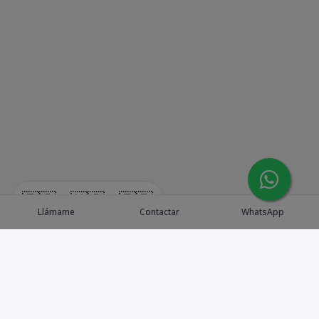
🇪🇸
🇺🇸
🇫🇷
Llámame
Contactar
WhatsApp