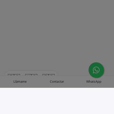
🇪🇸
🇺🇸
🇫🇷
Llámame
Contactar
WhatsApp