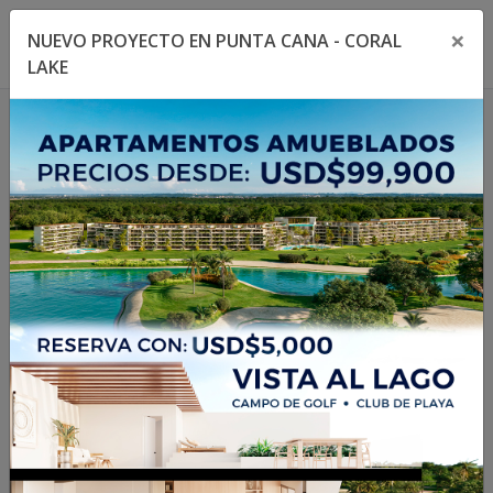
×
NUEVO PROYECTO EN PUNTA CANA - CORAL
Toggle navigation menu
Toggl
LAKE
1
/
15