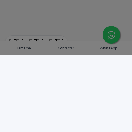
🇪🇸
🇺🇸
🇫🇷
Llámame
Contactar
WhatsApp
Explora Propiedades
Catálogo de Proyectos
Guía de inversión