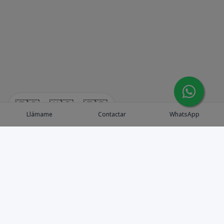
🇪🇸
🇺🇸
🇫🇷
Llámame
Contactar
WhatsApp