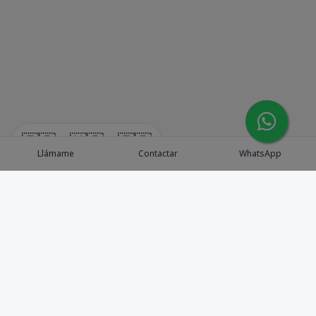
🇪🇸
🇺🇸
🇫🇷
Llámame
Contactar
WhatsApp