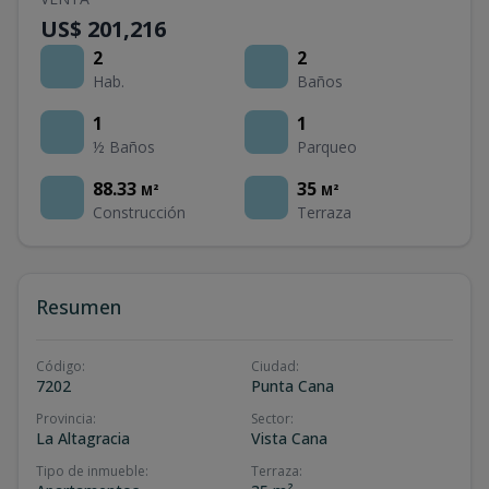
US$ 201,216
2
2
Hab.
Baños
1
1
½ Baños
Parqueo
88.33
35
M²
M²
Construcción
Terraza
Resumen
Código
:
Ciudad
:
7202
Punta Cana
Provincia
:
Sector
:
La Altagracia
Vista Cana
Tipo de inmueble
:
Terraza
: