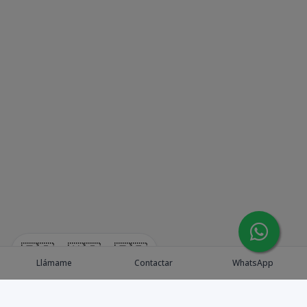
🇪🇸
🇺🇸
🇫🇷
Llámame
Contactar
WhatsApp