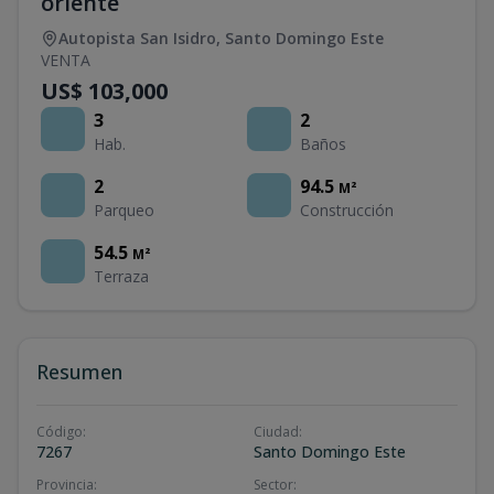
oriente
Autopista San Isidro
,
Santo Domingo Este
VENTA
US$ 103,000
3
2
Hab.
Baños
2
94.5
M²
Parqueo
Construcción
54.5
M²
Terraza
Resumen
Código
:
Ciudad
:
7267
Santo Domingo Este
Provincia
:
Sector
: