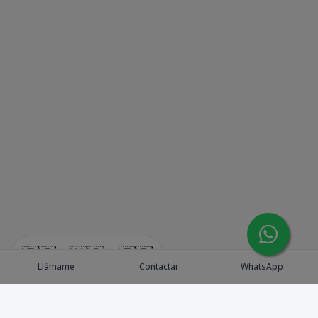
🇪🇸
🇺🇸
🇫🇷
Llámame
Contactar
WhatsApp