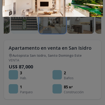
1
/
9
Apartamento en venta en San Isidro
Autopista San Isidro
,
Santo Domingo Este
VENTA
US$ 87,000
3
2
Hab.
Baños
1
85
M²
Parqueo
Construcción