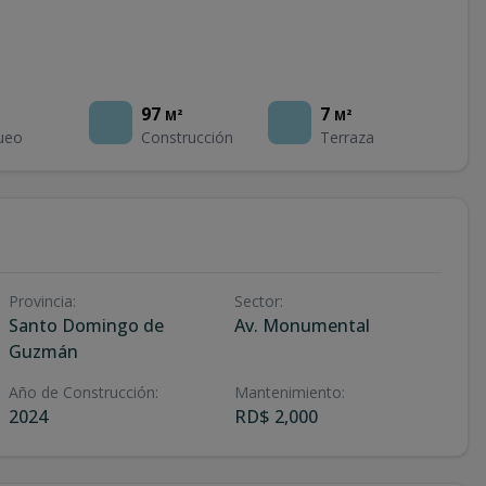
97
7
M²
M²
ueo
Construcción
Terraza
Provincia
:
Sector
:
Santo Domingo de
Av. Monumental
Guzmán
Año de Construcción
:
Mantenimiento
:
2024
RD$ 2,000