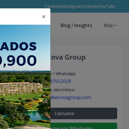
Facebook
Instagram
LinkedIn
YouTube
×
Asesores de Inversión
Blog / Insights
Más
Becova Group
Celular / WhatsApp
:
+18297552028
Correo electrónico
:
info@becovagroup.com
Llámame
Escribeme por Whatsapp