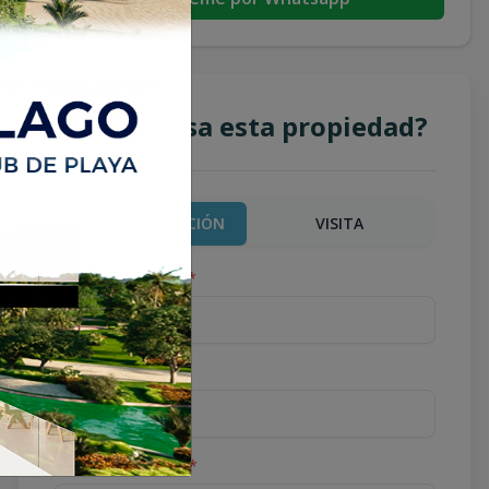
¿Te interesa esta propiedad?
MÁS INFORMACIÓN
VISITA
Nombre completo
*
Teléfono
*
Correo Electrónico
*