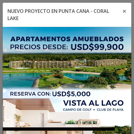
×
NUEVO PROYECTO EN PUNTA CANA - CORAL
Toggle navigation menu
Toggl
LAKE
1
/
8