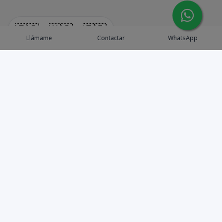
🇪🇸
🇺🇸
🇫🇷
Llámame
Contactar
WhatsApp
Explora Propiedades
Catálogo de Proyectos
Guía de inversión
Asesores de Inversión
Blog / Insights
Golf collection
Nosotros
Contacto