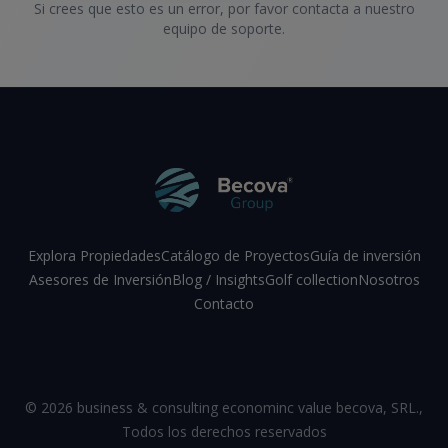
Si crees que esto es un error, por favor contacta a nuestro
equipo de soporte.
Explora Propiedades
Catálogo de Proyectos
Guía de inversión
Asesores de Inversión
Blog / Insights
Golf collection
Nosotros
Contacto
Facebook
Instagram
LinkedIn
YouTube
©
2026
business & consulting econominc value becova, SRL.
,
Todos los derechos reservados