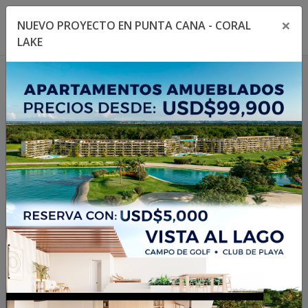
×
NUEVO PROYECTO EN PUNTA CANA - CORAL
Toggle navigation menu
Toggl
LAKE
404
La propiedad no existe
o no está disponible