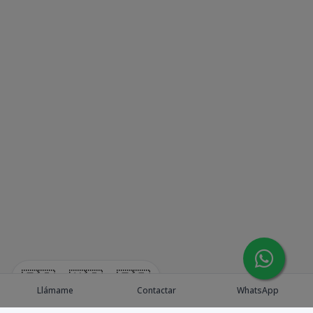
🇪🇸
🇺🇸
🇫🇷
Llámame
Contactar
WhatsApp