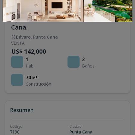
Apartamento en Venta en Punta
Cana.
Bávaro
,
Punta Cana
VENTA
US$ 142,000
1
2
Hab.
Baños
70
M²
Construcción
Resumen
Código
:
Ciudad
:
7190
Punta Cana