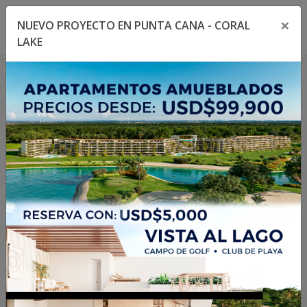
×
NUEVO PROYECTO EN PUNTA CANA - CORAL
Toggle navigation menu
Toggl
LAKE
1
/
11