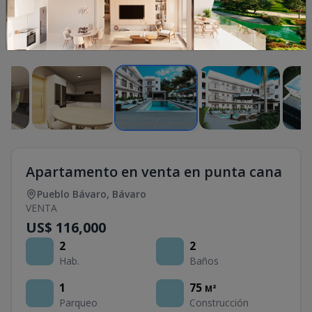
1
/
25
Apartamento en venta en punta cana
Pueblo Bávaro
,
Bávaro
VENTA
US$ 116,000
2
2
Hab.
Baños
1
75
M²
Parqueo
Construcción