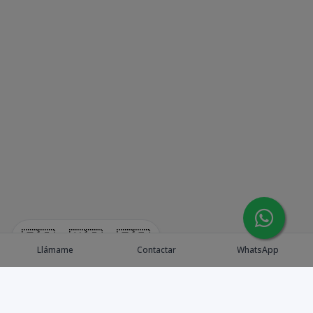
🇪🇸
🇺🇸
🇫🇷
Llámame
Contactar
WhatsApp