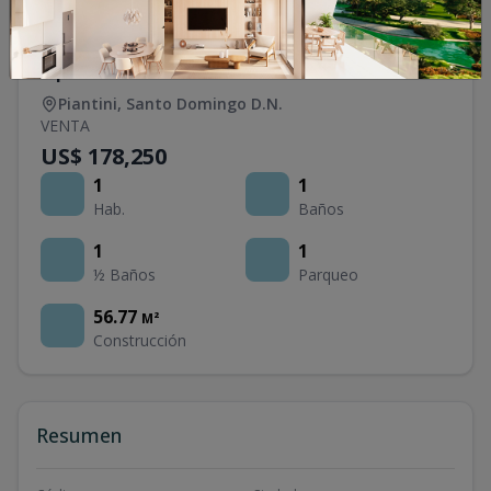
Apartamento en venta en Piantini
Piantini
,
Santo Domingo D.N.
VENTA
US$ 178,250
1
1
Hab.
Baños
1
1
½ Baños
Parqueo
56.77
M²
Construcción
Resumen