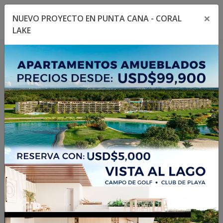
×
NUEVO PROYECTO EN PUNTA CANA - CORAL
Toggle navigation menu
Toggl
LAKE
1
/
11