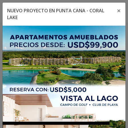
×
NUEVO PROYECTO EN PUNTA CANA - CORAL
Toggle navigation menu
Toggl
LAKE
1
/
11