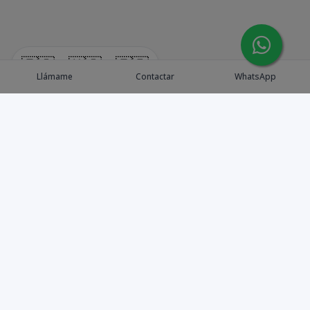
🇪🇸
🇺🇸
🇫🇷
Llámame
Contactar
WhatsApp
Explora Propiedades
Catálogo de Proyectos
Guía de inversión
Asesores de Inversión
Blog / Insights
Golf collection
Nosotros
Contacto